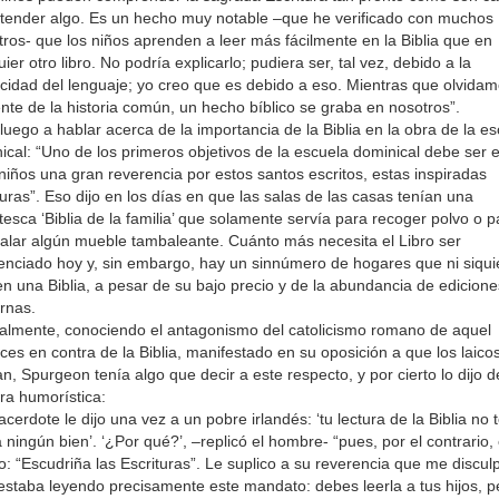
tender algo. Es un hecho muy notable –que he verificado con muchos
ros- que los niños aprenden a leer más fácilmente en la Biblia que en
ier otro libro. No podría explicarlo; pudiera ser, tal vez, debido a la
icidad del lenguaje; yo creo que es debido a eso. Mientras que olvida
ente de la historia común, un hecho bíblico se graba en nosotros”.
luego a hablar acerca de la importancia de la Biblia en la obra de la e
ical: “Uno de los primeros objetivos de la escuela dominical debe ser 
 niños una gran reverencia por estos santos escritos, estas inspiradas
turas”. Eso dijo en los días en que las salas de las casas tenían una
tesca ‘Biblia de la familia’ que solamente servía para recoger polvo o p
alar algún mueble tambaleante. Cuánto más necesita el Libro ser
enciado hoy y, sin embargo, hay un sinnúmero de hogares que ni siqui
n una Biblia, a pesar de su bajo precio y de la abundancia de edicione
rnas.
almente, conociendo el antagonismo del catolicismo romano de aquel
ces en contra de la Biblia, manifestado en su oposición a que los laicos
an, Spurgeon tenía algo que decir a este respecto, y por cierto lo dijo 
a humorística:
acerdote le dijo una vez a un pobre irlandés: ‘tu lectura de la Biblia no 
á ningún bien’. ‘¿Por qué?’, –replicó el hombre- “pues, por el contrario,
to: “Escudriña las Escrituras”. Le suplico a su reverencia que me discul
estaba leyendo precisamente este mandato: debes leerla a tus hijos, p