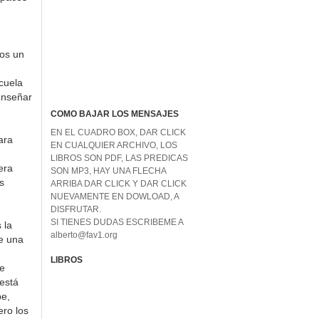
mos un
scuela
enseñar
COMO BAJAR LOS MENSAJES
EN EL CUADRO BOX, DAR CLICK
ara
EN CUALQUIER ARCHIVO, LOS
LIBROS SON PDF, LAS PREDICAS
era
SON MP3, HAY UNA FLECHA
s
ARRIBA DAR CLICK Y DAR CLICK
NUEVAMENTE EN DOWLOAD, A
DISFRUTAR.
SI TIENES DUDAS ESCRIBEME A
 la
alberto@fav1.org
de una
LIBROS
te
 está
pe,
ero los