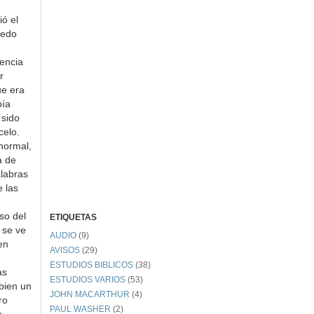
ió el
uedo
iencia
r
ue era
bía
 sido
celo.
 normal,
a de
alabras
e las
so del
ETIQUETAS
 se ve
AUDIO
(9)
en
AVISOS
(29)
ESTUDIOS BIBLICOS
(38)
as
ESTUDIOS VARIOS
(53)
bien un
JOHN MACARTHUR
(4)
ro
PAUL WASHER
(2)
o