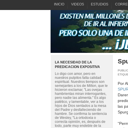
INICIO
VIDEOS
ESTUDIOS
CORRE
Spu
LA NECESIDAD DE LA
PREDICACION EXPOSITIVA
PUBLI
Lo digo con amor, pero en
ETIQU
nuestros pulpitos falta calidad
espiritual. Nuestros tiempos son
Por 
semejantes a los de Milton, que le
SPU
hicieron exclamar, "Las ovejas
hambrientas miran interrogantes,
Darem
pero nadie las alimenta." Es algo
predi
patético, y lamentable, ver a los
hijos de Dios sentados a la mesa
las p
del Padre y desfalleciendo de
Spur
hambre. Se confirma la sentencia
de Wesley, "La ortodoxia o
correcta opinión, es, después de
“Perm
todo, parte muy endeble de la