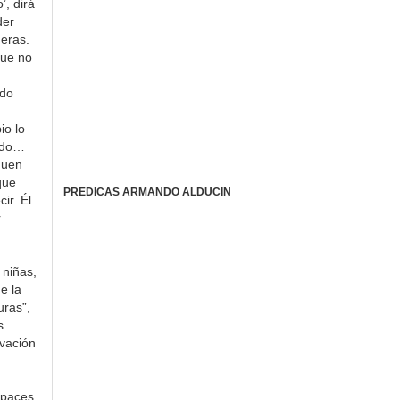
’, dirá
der
neras.
que no
ndo
io lo
cado…
guen
que
PREDICAS ARMANDO ALDUCIN
ir. Él
r
 niñas,
e la
uras”,
s
lvación
apaces