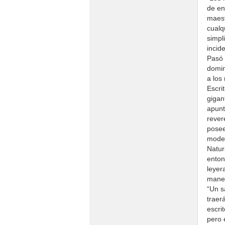
de en
maest
cualqu
simpl
incid
Pasó 
domin
a los
Escri
gigan
apunt
rever
posee
mode
Natur
enton
leyer
maner
“Un s
traer
escri
pero 