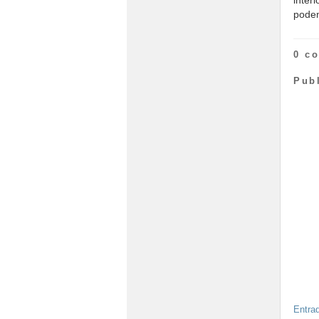
podem
0 c
Pub
Entra