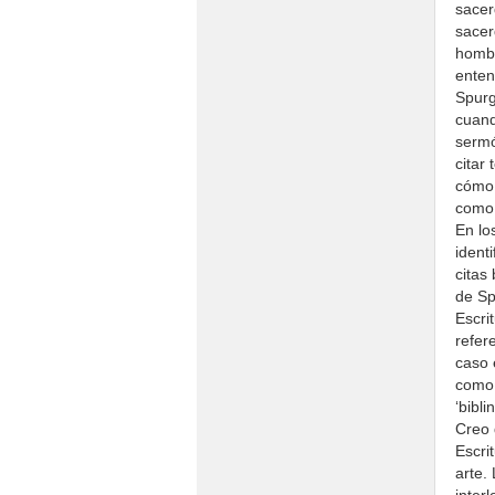
sacer
sacer
hombr
enten
Spurg
cuand
sermó
citar
cómo 
como 
En lo
ident
citas
de Sp
Escri
refer
caso 
como 
‘bibl
Creo 
Escri
arte.
inter