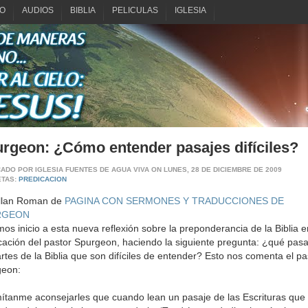
O
AUDIOS
BIBLIA
PELICULAS
IGLESIA
rgeon: ¿Cómo entender pasajes difíciles?
CADO POR
IGLESIA FUENTES DE AGUA VIVA
ON LUNES, 28 DE DICIEMBRE DE 2009
ETAS:
PREDICACION
Allan Roman de
PAGINA CON SERMONES Y TRADUCCIONES DE
RGEON
os inicio a esta nueva reflexión sobre la preponderancia de la Biblia e
cación del pastor Spurgeon, haciendo la siguiente pregunta: ¿qué pas
artes de la Biblia que son difíciles de entender? Esto nos comenta el pa
geon:
ítanme aconsejarles que cuando lean un pasaje de las Escrituras que