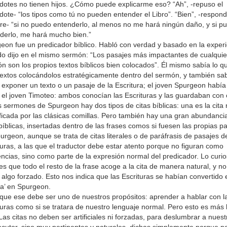
dotes no tienen hijos. ¿Cómo puede explicarme eso? “Ah”, -repuso el
dote- “los tipos como tú no pueden entender el Libro”. “Bien”, -respond
e- “si no puedo entenderlo, al menos no me hará ningún daño, y si p
derlo, me hará mucho bien.”
eon fue un predicador bíblico. Habló con verdad y basado en la exper
o dijo en el mismo sermón: “Los pasajes más impactantes de cualquie
n son los propios textos bíblicos bien colocados”. Él mismo sabía lo q
 textos colocándolos estratégicamente dentro del sermón, y también sa
exponer un texto o un pasaje de la Escritura; el joven Spurgeon había
el joven Timoteo: ambos conocían las Escrituras y las guardaban con 
s sermones de Spurgeon hay dos tipos de citas bíblicas: una es la cita
ificada por las clásicas comillas. Pero también hay una gran abundanci
 bíblicas, insertadas dentro de las frases comos si fuesen las propias p
urgeon, aunque se trata de citas literales o de paráfrasis de pasajes d
turas, a las que el traductor debe estar atento porque no figuran como
encias, sino como parte de la expresión normal del predicador. Lo curio
es que todo el resto de la frase acoge a la cita de manera natural, y no
algo forzado. Esto nos indica que las Escrituras se habían convertido 
ina’ en Spurgeon.
que ese debe ser uno de nuestros propósitos: aprender a hablar con l
turas como si se tratara de nuestro lenguaje normal. Pero esto es más 
 Las citas no deben ser artificiales ni forzadas, para deslumbrar a nuest
locutor, sino muy pertinentes y naturales, dichas simplemente porque n