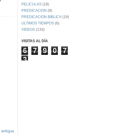
PELICULAS
(18)
PREDICACION
(9)
PREDICACION BIBLICA
(19)
ULTIMOS TIEMPOS
(6)
VIDEOS
(133)
VISITAS AL DÍA
6
7
9
0
7
3
 antigua