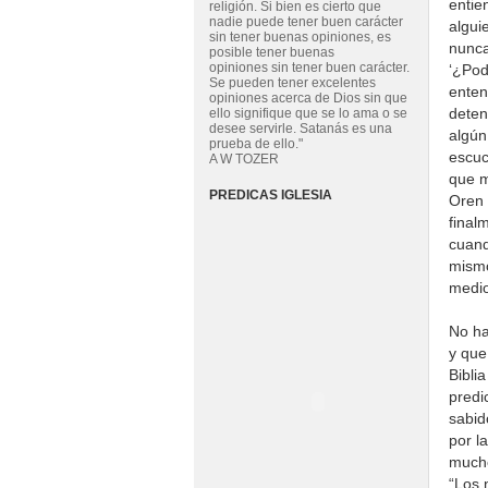
entie
religión. Si bien es cierto que
nadie puede tener buen carácter
algui
sin tener buenas opiniones, es
nunca
posible tener buenas
opiniones sin tener buen carácter.
‘¿Pod
Se pueden tener excelentes
enten
opiniones acerca de Dios sin que
deten
ello signifique que se lo ama o se
desee servirle. Satanás es una
algún
prueba de ello."
escuc
A W TOZER
que m
PREDICAS IGLESIA
Oren 
final
cuand
mismo
medio
No ha
y que
Bibli
predi
sabid
por l
mucho
“Los 