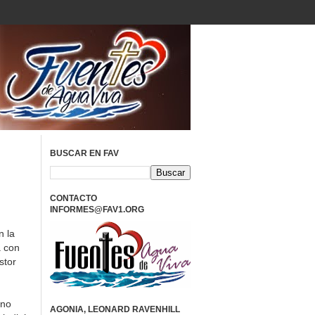
BUSCAR EN FAV
CONTACTO
INFORMES@FAV1.ORG
n la
a con
stor
 no
AGONIA, LEONARD RAVENHILL