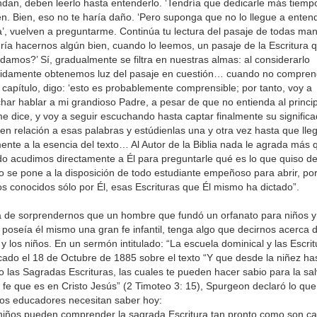
ndan, deben leerlo hasta entenderlo. ‘Tendría que dedicarle más tiempo
en. Bien, eso no te haría daño. ‘Pero suponga que no lo llegue a enten
’, vuelven a preguntarme. Continúa tu lectura del pasaje de todas ma
ría hacernos algún bien, cuando lo leemos, un pasaje de la Escritura 
damos?’ Sí, gradualmente se filtra en nuestras almas: al considerarlo
idamente obtenemos luz del pasaje en cuestión… cuando no compre
 capítulo, digo: ‘esto es probablemente comprensible; por tanto, voy a
har hablar a mi grandioso Padre, a pesar de que no entienda al princip
e dice, y voy a seguir escuchando hasta captar finalmente su signifi
en relación a esas palabras y estúdienlas una y otra vez hasta que lle
mente a la esencia del texto… Al Autor de la Biblia nada le agrada más 
o acudimos directamente a Él para preguntarle qué es lo que quiso dec
 se pone a la disposición de todo estudiante empeñoso para abrir, po
s conocidos sólo por Él, esas Escrituras que Él mismo ha dictado”.
 de sorprendernos que un hombre que fundó un orfanato para niños y
 poseía él mismo una gran fe infantil, tenga algo que decirnos acerca d
a y los niños. En un sermón intitulado: “La escuela dominical y las Escrit
cado el 18 de Octubre de 1885 sobre el texto “Y que desde la niñez ha
o las Sagradas Escrituras, las cuales te pueden hacer sabio para la sa
a fe que es en Cristo Jesús” (2 Timoteo 3: 15), Spurgeon declaró lo que
s educadores necesitan saber hoy:
niños pueden comprender la sagrada Escritura tan pronto como son c