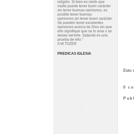
religión. Si bien es cierto que
nadie puede tener buen carácter
sin tener buenas opiniones, es
posible tener buenas
opiniones sin tener buen carácter.
Se pueden tener excelentes
opiniones acerca de Dios sin que
ello signifique que se lo ama o se
desee servirle. Satanás es una
prueba de ello."
A W TOZER
PREDICAS IGLESIA
Esto 
0 c
Pub