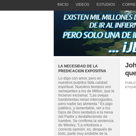
INICIO
VIDEOS
ESTUDIOS
CORRE
Joh
LA NECESIDAD DE LA
PREDICACION EXPOSITIVA
que
Lo digo con amor, pero en
nuestros pulpitos falta calidad
PUBLI
espiritual. Nuestros tiempos son
ETIQU
semejantes a los de Milton, que le
hicieron exclamar, "Las ovejas
hambrientas miran interrogantes,
pero nadie las alimenta." Es algo
patético, y lamentable, ver a los
hijos de Dios sentados a la mesa
del Padre y desfalleciendo de
hambre. Se confirma la sentencia
de Wesley, "La ortodoxia o
correcta opinión, es, después de
todo, parte muy endeble de la