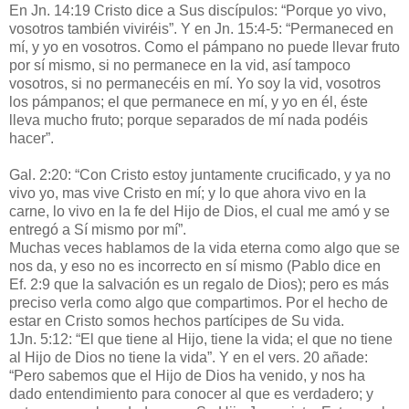
En Jn. 14:19 Cristo dice a Sus discípulos: “Porque yo vivo,
vosotros también viviréis”. Y en Jn. 15:4-5: “Permaneced en
mí, y yo en vosotros. Como el pámpano no puede llevar fruto
por sí mismo, si no permanece en la vid, así tampoco
vosotros, si no permanecéis en mí. Yo soy la vid, vosotros
los pámpanos; el que permanece en mí, y yo en él, éste
lleva mucho fruto; porque separados de mí nada podéis
hacer”.
Gal. 2:20: “Con Cristo estoy juntamente crucificado, y ya no
vivo yo, mas vive Cristo en mí; y lo que ahora vivo en la
carne, lo vivo en la fe del Hijo de Dios, el cual me amó y se
entregó a Sí mismo por mí”.
Muchas veces hablamos de la vida eterna como algo que se
nos da, y eso no es incorrecto en sí mismo (Pablo dice en
Ef. 2:9 que la salvación es un regalo de Dios); pero es más
preciso verla como algo que compartimos. Por el hecho de
estar en Cristo somos hechos partícipes de Su vida.
1Jn. 5:12: “El que tiene al Hijo, tiene la vida; el que no tiene
al Hijo de Dios no tiene la vida”. Y en el vers. 20 añade:
“Pero sabemos que el Hijo de Dios ha venido, y nos ha
dado entendimiento para conocer al que es verdadero; y