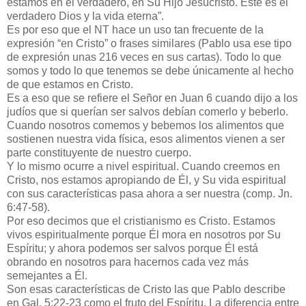
estamos en el verdadero, en Su Hijo Jesucristo. Este es el
verdadero Dios y la vida eterna”.
Es por eso que el NT hace un uso tan frecuente de la
expresión “en Cristo” o frases similares (Pablo usa ese tipo
de expresión unas 216 veces en sus cartas). Todo lo que
somos y todo lo que tenemos se debe únicamente al hecho
de que estamos en Cristo.
Es a eso que se refiere el Señor en Juan 6 cuando dijo a los
judíos que si querían ser salvos debían comerlo y beberlo.
Cuando nosotros comemos y bebemos los alimentos que
sostienen nuestra vida física, esos alimentos vienen a ser
parte constituyente de nuestro cuerpo.
Y lo mismo ocurre a nivel espiritual. Cuando creemos en
Cristo, nos estamos apropiando de Él, y Su vida espiritual
con sus características pasa ahora a ser nuestra (comp. Jn.
6:47-58).
Por eso decimos que el cristianismo es Cristo. Estamos
vivos espiritualmente porque Él mora en nosotros por Su
Espíritu; y ahora podemos ser salvos porque Él está
obrando en nosotros para hacernos cada vez más
semejantes a Él.
Son esas características de Cristo las que Pablo describe
en Gal. 5:22-23 como el fruto del Espíritu. La diferencia entre