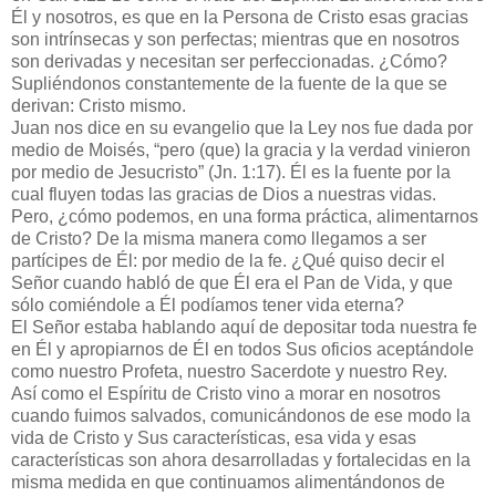
Él y nosotros, es que en la Persona de Cristo esas gracias
son intrínsecas y son perfectas; mientras que en nosotros
son derivadas y necesitan ser perfeccionadas. ¿Cómo?
Supliéndonos constantemente de la fuente de la que se
derivan: Cristo mismo.
Juan nos dice en su evangelio que la Ley nos fue dada por
medio de Moisés, “pero (que) la gracia y la verdad vinieron
por medio de Jesucristo” (Jn. 1:17). Él es la fuente por la
cual fluyen todas las gracias de Dios a nuestras vidas.
Pero, ¿cómo podemos, en una forma práctica, alimentarnos
de Cristo? De la misma manera como llegamos a ser
partícipes de Él: por medio de la fe. ¿Qué quiso decir el
Señor cuando habló de que Él era el Pan de Vida, y que
sólo comiéndole a Él podíamos tener vida eterna?
El Señor estaba hablando aquí de depositar toda nuestra fe
en Él y apropiarnos de Él en todos Sus oficios aceptándole
como nuestro Profeta, nuestro Sacerdote y nuestro Rey.
Así como el Espíritu de Cristo vino a morar en nosotros
cuando fuimos salvados, comunicándonos de ese modo la
vida de Cristo y Sus características, esa vida y esas
características son ahora desarrolladas y fortalecidas en la
misma medida en que continuamos alimentándonos de