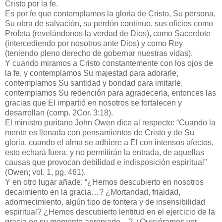
Cristo por la fe.
Es por fe que contemplamos la gloria de Cristo, Su persona,
Su obra de salvación, su perdón continuo, sus oficios como
Profeta (revelándonos la verdad de Dios), como Sacerdote
(intercediendo por nosotros ante Dios) y como Rey
(teniendo pleno derecho de gobernar nuestras vidas).
Y cuando miramos a Cristo constantemente con los ojos de
la fe, y contemplamos Su majestad para adorarle,
contemplamos Su santidad y bondad para imitarle,
contemplamos Su redención para agradecerla, entonces las
gracias que El impartió en nosotros se fortalecen y
desarrollan (comp. 2Cor. 3:18).
El ministro puritano John Owen dice al respecto: “Cuando la
mente es llenada con pensamientos de Cristo y de Su
gloria, cuando el alma se adhiere a Él con intensos afectos,
esto echará fuera, y no permitirán la entrada, de aquellas
causas que provocan debilidad e indisposición espiritual”
(Owen; vol. 1, pg. 461).
Y en otro lugar añade: “¿Hemos descubierto en nosotros
decaimiento en la gracia…? ¿Mortandad, frialdad,
adormecimiento, algún tipo de tontera y de insensibilidad
espiritual? ¿Hemos descubierto lentitud en el ejercicio de la
gracia en su momento apropiado…? ¿Quisiéramos ver