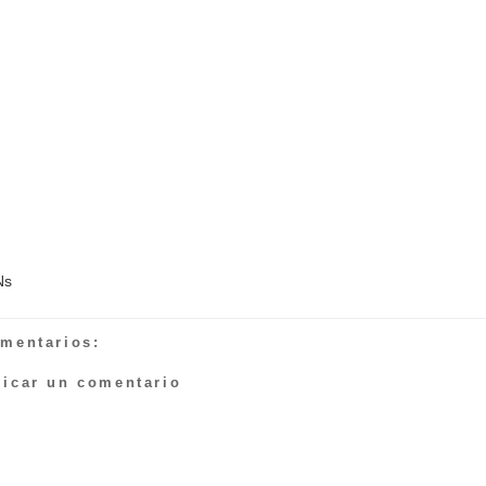
Ns
omentarios:
licar un comentario