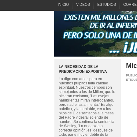
INICIO
VIDEOS
ESTUDIOS
CORRE
Mi
LA NECESIDAD DE LA
PREDICACION EXPOSITIVA
PUBLI
Lo digo con amor, pero en
ETIQU
nuestros pulpitos falta calidad
espiritual. Nuestros tiempos son
semejantes a los de Milton, que le
hicieron exclamar, "Las ovejas
hambrientas miran interrogantes,
pero nadie las alimenta." Es algo
patético, y lamentable, ver a los
hijos de Dios sentados a la mesa
del Padre y desfalleciendo de
hambre. Se confirma la sentencia
de Wesley, "La ortodoxia o
correcta opinión, es, después de
todo, parte muy endeble de la