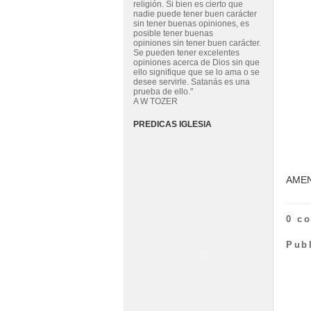
religión. Si bien es cierto que
nadie puede tener buen carácter
sin tener buenas opiniones, es
posible tener buenas
opiniones sin tener buen carácter.
Se pueden tener excelentes
opiniones acerca de Dios sin que
ello signifique que se lo ama o se
desee servirle. Satanás es una
prueba de ello."
A W TOZER
PREDICAS IGLESIA
AME
0 c
Pub