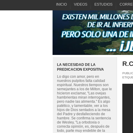
INICIO
VIDEOS
ESTUDIOS
CORRE
R.C
LA NECESIDAD DE LA
PREDICACION EXPOSITIVA
PUBLI
Lo digo con amor, pero en
ETIQU
nuestros pulpitos falta calidad
espiritual. Nuestros tiempos son
semejantes a los de Milton, que le
hicieron exclamar, "Las ovejas
hambrientas miran interrogantes,
pero nadie las alimenta." Es algo
patético, y lamentable, ver a los
hijos de Dios sentados a la mesa
del Padre y desfalleciendo de
hambre. Se confirma la sentencia
de Wesley, "La ortodoxia o
correcta opinión, es, después de
todo, parte muy endeble de la