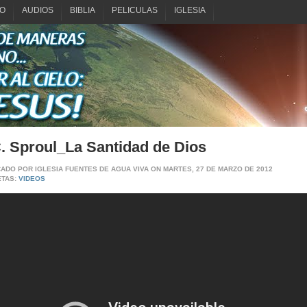
O
AUDIOS
BIBLIA
PELICULAS
IGLESIA
. Sproul_La Santidad de Dios
CADO POR
IGLESIA FUENTES DE AGUA VIVA
ON MARTES, 27 DE MARZO DE 2012
ETAS:
VIDEOS